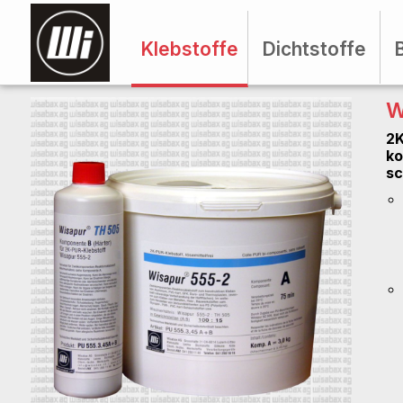
Klebstoffe
Dichtstoffe
W
2K
ko
sc