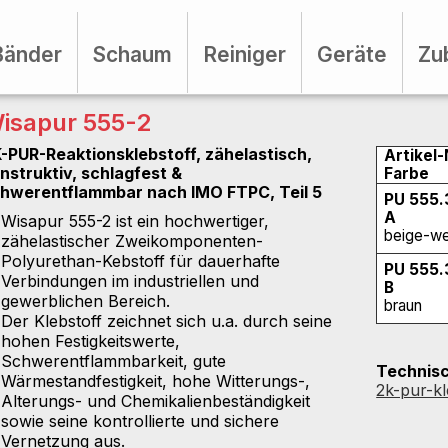
Bänder
Schaum
Reiniger
Geräte
Zu
isapur 555-2
-PUR-Reaktionsklebstoff, zähelastisch,
Artikel-
nstruktiv, schlagfest &
Farbe
hwerentflammbar nach IMO FTPC, Teil 5
PU 555.
A
Wisapur 555-2 ist ein hochwertiger,
beige-we
zähelastischer Zweikomponenten-
Polyurethan-Kebstoff für dauerhafte
PU 555.
Verbindungen im industriellen und
B
gewerblichen Bereich.
braun
Der Klebstoff zeichnet sich u.a. durch seine
hohen Festigkeitswerte,
Schwerentflammbarkeit, gute
Technisc
Wärmestandfestigkeit, hohe Witterungs-,
2k-pur-kl
Alterungs- und Chemikalienbeständigkeit
sowie seine kontrollierte und sichere
Vernetzung aus.