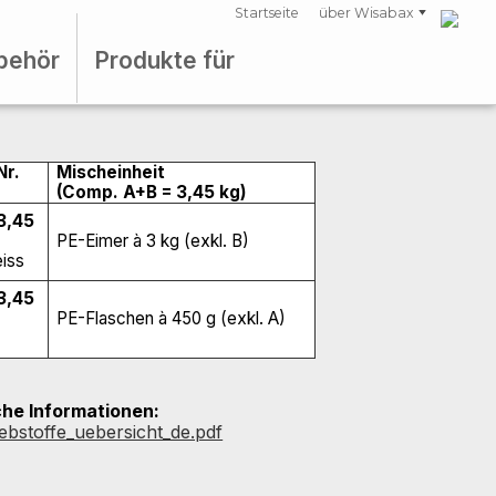
Startseite
über Wisabax
behör
Produkte für
Nr.
Mischeinheit
(Comp. A+B = 3,45 kg)
3,45
PE-Eimer à 3 kg (exkl. B)
iss
3,45
PE-Flaschen à 450 g (exkl. A)
he Informationen:
ebstoffe_uebersicht_de.pdf