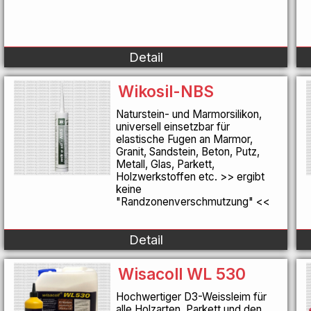
Detail
Wikosil-NBS
Naturstein- und Marmorsilikon,
universell einsetzbar für
elastische Fugen an Marmor,
Granit, Sandstein, Beton, Putz,
Metall, Glas, Parkett,
Holzwerkstoffen etc. >> ergibt
keine
"Randzonenverschmutzung" <<
Detail
Wisacoll WL 530
Hochwertiger D3-Weissleim für
alle Holzarten, Parkett und den