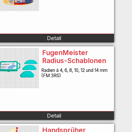
Detail
FugenMeister
Radius-Schablonen
Radien à 4, 6, 8, 10, 12 und 14 mm
(FM 3RS)
Detail
Handsprüher