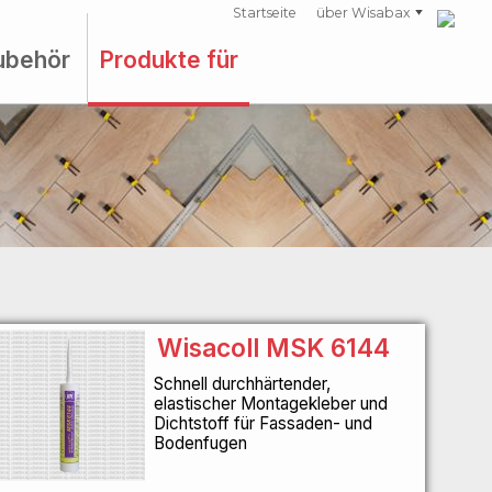
Startseite
über Wisabax
ubehör
Produkte für
Wisacoll MSK 6144
Schnell durchhärtender,
elastischer Montagekleber und
Dichtstoff für Fassaden- und
Bodenfugen