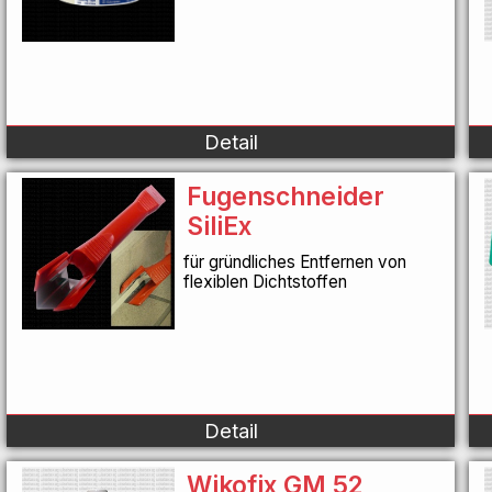
Detail
Fugenschneider
SiliEx
für gründliches Entfernen von
flexiblen Dichtstoffen
Detail
Wikofix GM 52