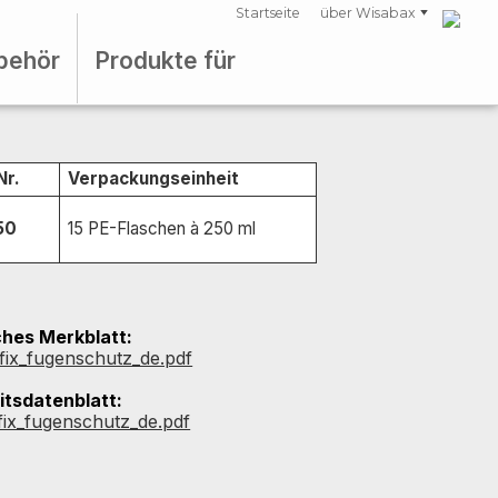
Startseite
über Wisabax
behör
Produkte für
Nr.
Verpackungseinheit
50
15 PE-Flaschen à 250 ml
hes Merkblatt:
fix_fugenschutz_de.pdf
itsdatenblatt:
fix_fugenschutz_de.pdf