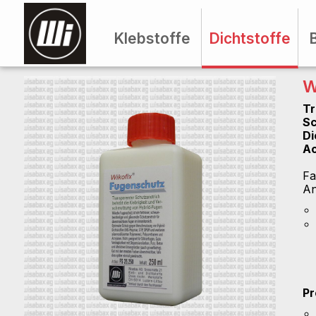
Klebstoffe
Dichtstoffe
W
Tr
Sc
Di
Ac
Fa
An
Pr