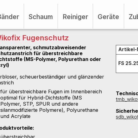
Bänder
Schaum
Reiniger
Geräte
Zu
ikofix Fugenschutz
ansparenter, schmutzabweisender
Artikel-
hutzanstrich für überstreichbare
chtstoffe (MS-Polymer, Polyurethan oder
FS 25.2
ryl)
rbloser, scheuerbeständiger und glänzender
strich
für überstreichbare Fugen im Innenbereich
Technisc
optimal für Hybrid-Dichtstoffe (MS
tmb_wiko
Polymer, STP, SPUR und andere
silanmodifizierte Polymere), Polyurethane
Sicherhe
und Acrylate
sdb_wiko
oduktvorteile:
überstreichbar