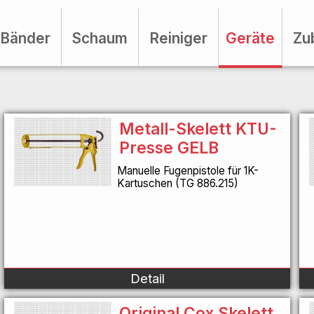
Bänder
Schaum
Reiniger
Geräte
Zu
Metall-Skelett KTU-
Presse GELB
Manuelle Fugenpistole für 1K-
Kartuschen (TG 886.215)
Detail
Original Cox Skelett