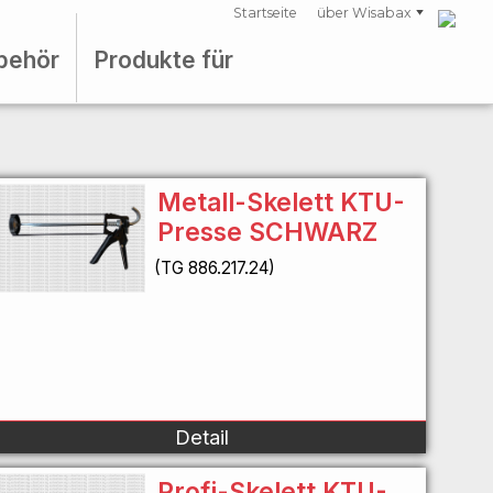
Startseite
über Wisabax
behör
Produkte für
Metall-Skelett KTU-
Presse SCHWARZ
(TG 886.217.24)
Detail
Profi-Skelett KTU-