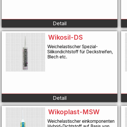
Detail
Wikosil-DS
Weichelastischer Spezial-
Silikondichtstoff für Deckstreifen,
Blech etc.
Detail
Wikoplast-MSW
Weichelastischer einkomponenten
Hybrid-Dichtstoff auf Basis von