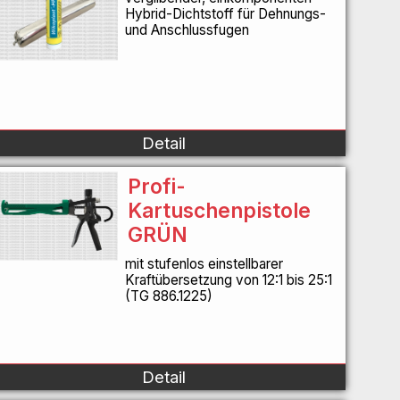
Hybrid-Dichtstoff für Dehnungs-
und Anschlussfugen
Detail
Profi-
Kartuschenpistole
GRÜN
mit stufenlos einstellbarer
Kraftübersetzung von 12:1 bis 25:1
(TG 886.1225)
Detail