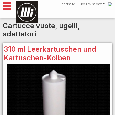
Startseite
über Wisabax
Cartucce vuote, ugelli,
adattatori
310 ml Leerkartuschen und
Kartuschen-Kolben