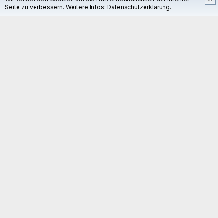
Seite zu verbessern. Weitere Infos:
Datenschutzerklärung.
Passe, dis bonjour –
nous sommes maintenant sur les réseaux sociaux !
Tel.: +41 (0)41 250 18 18
Fax: +41 (0)41 250 11 40
E-Mail:
info@wisabax.ch
Wisabax AG
Grossmatte 21
CH-6014 Luzern
© Wisabax AG
Webdesign
zmedia.ch GmbH